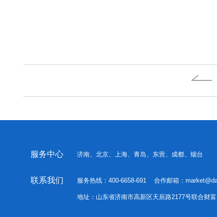
服务中心
济南、北京、上海、青岛、东营、成都、烟台
联系我们
服务热线：400-6658-691 合作邮箱：
market@da
地址：山东省济南市高新区天辰路2177号联合财富广